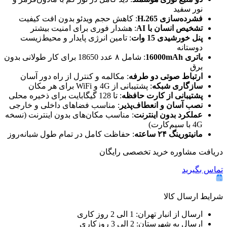
نور سفید
فشرده‌سازی H.265
: کاهش حجم ویدئو بدون افت کیفیت
تشخیص انسان با AI
: هشدار فوری برای امنیت بیشتر
پنل خورشیدی 15 وات
: تامین انرژی پایدار و محیط‌زیست
دوستانه
باتری 16000mAh
: شامل ۸ عدد 18650 برای کار طولانی بدون
برق
ارتباط صوتی دو طرفه
: مکالمه و کنترل از راه دور آسان
سازگاری شبکه
: پشتیبانی از 4G و WiFi برای هر مکان
پشتیبانی از کارت حافظه
: تا 128 گیگابایت برای ذخیره محلی
نصب آسان و انعطاف‌پذیر
: مناسب فضاهای داخلی و خارجی
عملکرد بدون اینترنت
: مناسب مکان‌های بدون اینترنت (نسخه
4G با سیم‌کارت)
مانیتورینگ ۲۴ ساعته
: حفاظت کامل در تمام طول شبانه‌روز
دریافت مشاوره خرید تخصصی رایگان
تماس بگیرید
شرایط ارسال کالا
ارسال از انبار تهران: 1 الی 2 روز کاری
ارسال به شهرستان: 2 الی 3 روزکاری