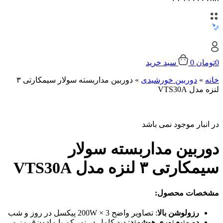
0
تومان
0
سبد خرید
خانه
»
دوربین خورشیدی
»
دوربین مداربسته سولار سیمکارتی ۳
لنزه مدل VTS30A
در انبار موجود نمی باشد
دوربین مداربسته سولار
سیمکارتی ۳ لنزه مدل VTS30A
مشخصات محصول:
رزولوشن بالا
: تصاویر واضح 200W × 3 پیکسل در روز و شب
دو منبع نوری هوشمند
: دید کامل در نور کم با مادون‌قرمز و