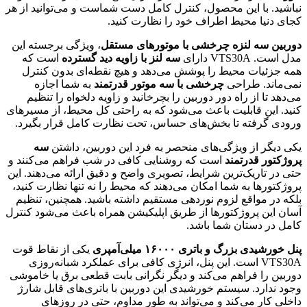
نباشید. با این محصول، کنترل کامل دست شماست و می‌توانید از هر
کجای دنیا محیط اطراف خود را نظارت کنید.
دوربین سه لنزه چرخشی با موتورهای مستقل
، ویژگی برجسته این
مدل است. VTS30A دارای
سه لنز با زاویه دید گسترده
است که
همه جزئیات محیط را پوشش می‌دهد و هیچ نقطه‌ای بدون کنترل
نمی‌ماند. طراحی
چرخشی با سه موتور قدرتمند
به شما اجازه
می‌دهد تا از راه دور دوربین را بچرخانید و زاویه دلخواه را تنظیم
کنید. این قابلیت باعث می‌شود که به راحتی کل محیط، از مسیرهای
ورودی گرفته تا بخش‌های حساس، تحت نظارت کامل قرار بگیرد.
یکی دیگر از ویژگی‌های منحصر به فرد این دوربین، داشتن
سه
پروژکتور قدرتمند
است که روشنایی کافی در شب فراهم می‌کنند و
حتی در تاریک‌ترین شرایط، تصویری واضح و دقیق ارائه می‌دهند. این
پروژکتورها به شما امکان می‌دهند که محیط را نه تنها نظارت کنید،
بلکه در مواقع لزوم نوردهی مستقیم داشته باشید. همچنین، تنظیم
آسان این پروژکتورها از طریق اپلیکیشن همراه باعث می‌شود کنترل
کامل در دستان شما باشد.
پنل خورشیدی بزرگ و باتری ۱۶۰۰۰ میلی‌آمپری
یکی از نقاط قوت
VTS30A است. این پنل، انرژی کافی برای عملکرد شبانه‌روزی
دوربین را فراهم می‌کند و دیگر نگرانی بابت قطعی برق یا خاموشی
وجود ندارد. سیستم خورشیدی این دوربین با باتری‌های قابل شارژ
داخلی کار می‌کند و می‌تواند به طور مداوم، حتی در روزهای