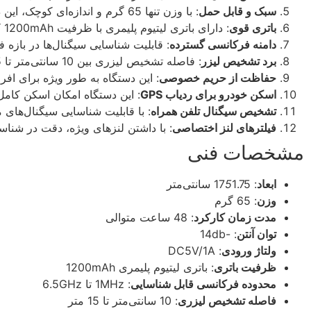
سبک و قابل حمل
: با وزن تنها 65 گرم و اندازه‌ای کوچک، این دستگاه به راحتی قابل حمل است و می‌توان آن را در هر مکانی همراه داشت.
باتری قوی
: دارای باتری لیتیوم پلیمری با ظرفیت 1200mAh که امکان استفاده تا 48 ساعت متوالی را فراهم می‌کند.
دامنه فرکانسی گسترده
: قابلیت شناسایی سیگنال‌ها در بازه فرکانسی 1MHz
برد تشخیص لیزر
: فاصله تشخیص لیزری بین 10 سانتی‌متر تا 15 متر است.
حفاظت از حریم خصوصی
: این دستگاه به طور ویژه برای افر
اسکن خودرو برای ردیاب GPS
: این دستگاه امکان اسکن کامل خودرو را 
تشخیص سیگنال تلفن همراه
: با قابلیت شناسایی سیگنال‌های 
فیلترهای لنز اختصاصی
: با داشتن لنزهای ویژه، دقت در شنا
مشخصات فنی
ابعاد
: 17
1.75 سانتی‌متر
5
وزن
: 65 گرم
مدت زمان کارکرد
: 48 ساعت متوالی
توان آنتن
: -14db
ولتاژ ورودی
: DC5V/1A
ظرفیت باتری
: باتری لیتیوم پلیمری 1200mAh
محدوده فرکانسی قابل شناسایی
: 1MHz تا 6.5GHz
فاصله تشخیص لیزری
: 10 سانتی‌متر تا 15 متر