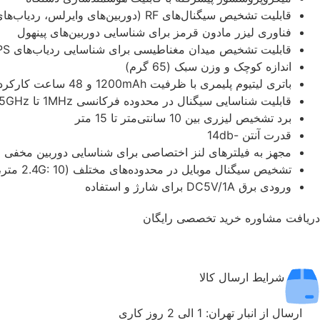
قابلیت تشخیص سیگنال‌های RF (دوربین‌های وایرلس، ردیاب‌های GPS و غیره)
فناوری لیزر مادون قرمز برای شناسایی دوربین‌های پینهول
قابلیت تشخیص میدان مغناطیسی برای شناسایی ردیاب‌های GPS مغناطیسی
اندازه کوچک و وزن سبک (65 گرم)
باتری لیتیوم پلیمری با ظرفیت 1200mAh و 48 ساعت کارکرد متوالی
قابلیت شناسایی سیگنال در محدوده فرکانسی 1MHz تا 6.5GHz
برد تشخیص لیزری بین 10 سانتی‌متر تا 15 متر
قدرت آنتن -14db
مجهز به فیلترهای لنز اختصاصی برای شناسایی دوربین مخفی
تشخیص سیگنال موبایل در محدوده‌های مختلف (2.4G: 10 متر، 1.2G: 15 متر)
ورودی برق DC5V/1A برای شارژ و استفاده
دریافت مشاوره خرید تخصصی رایگان
شرایط ارسال کالا
ارسال از انبار تهران: 1 الی 2 روز کاری