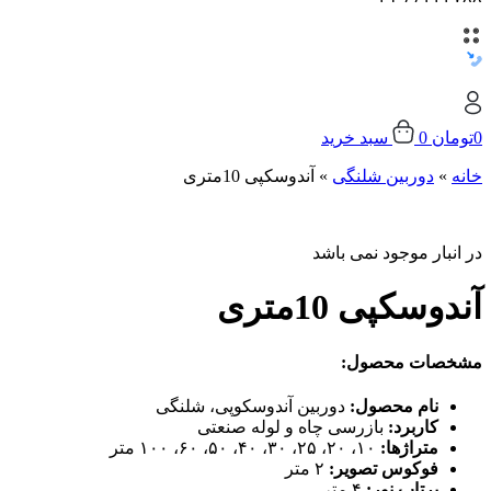
0
تومان
0
سبد خرید
خانه
»
دوربین شلنگی
»
آندوسکپی 10متری
در انبار موجود نمی باشد
آندوسکپی 10متری
مشخصات محصول:
نام محصول:
دوربین آندوسکوپی، شلنگی
کاربرد:
بازرسی چاه و لوله صنعتی
متراژ‌ها:
۱۰، ۲۰، ۲۵، ۳۰، ۴۰، ۵۰، ۶۰، ۱۰۰ متر
فوکوس تصویر:
۲ متر
پرتاب نور:
۴ متر